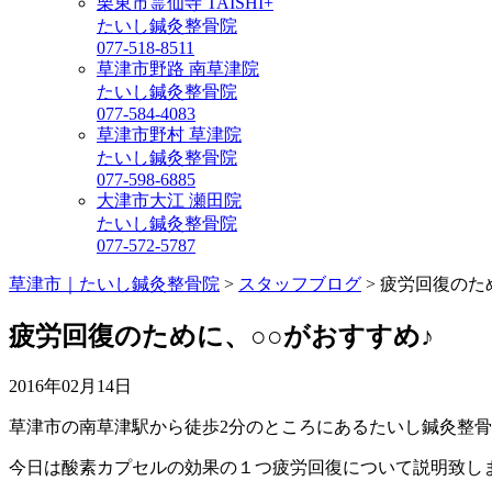
栗東市霊仙寺 TAISHI+
たいし鍼灸整骨院
077-518-8511
草津市野路 南草津院
たいし鍼灸整骨院
077-584-4083
草津市野村 草津院
たいし鍼灸整骨院
077-598-6885
大津市大江 瀬田院
たいし鍼灸整骨院
077-572-5787
草津市｜たいし鍼灸整骨院
>
スタッフブログ
>
疲労回復のた
疲労回復のために、○○がおすすめ♪
2016年02月14日
草津市の南草津駅から徒歩2分のところにあるたいし鍼灸整骨
今日は酸素カプセルの効果の１つ疲労回復について説明致し