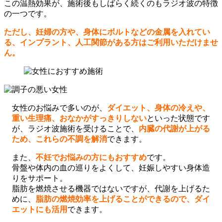
この温熱効果が、施術後もしばらく続くのもラジオ波の特徴
の一つです。
ただし、妊婦の方や、身体にボルトなどの金属を入れてい
る、インプラント、人工関節がある方はご利用いただけませ
ん。
女性のお悩みで多いのが、
ダイエット、身体の冷えや、
重い生理痛、おなかがすっきりしない
といった状態です
が、ラジオ波施術を受けることで、
内臓の代謝が上がる
ため、これらの不調を解消
できます。
また、
不妊でお悩みの方にもおすすめ
です。
骨盤や体内の血の巡りをよくして、妊娠しやすい身体造
りをサポート。
脂肪を燃焼させる機器ではないですが、代謝を上げるた
めに、
脂肪の燃焼効率を上げることができるので、ダイ
エットにも活用
できます。