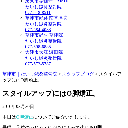
栗東市霊仙寺 TAISHI+
たいし鍼灸整骨院
077-518-8511
草津市野路 南草津院
たいし鍼灸整骨院
077-584-4083
草津市野村 草津院
たいし鍼灸整骨院
077-598-6885
大津市大江 瀬田院
たいし鍼灸整骨院
077-572-5787
草津市｜たいし鍼灸整骨院
>
スタッフブログ
>
スタイルア
ップにはO脚矯正。
スタイルアップにはO脚矯正。
2016年03月30日
本日は
O脚矯正
についてご紹介いたします。
骨盤、足首のねじれ・ゆがみによって生じる
O脚
。